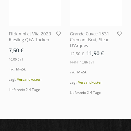
Grande Cuvee 1531-
Casa Defra Pinot
Cremant Brut, Sieur
Grigio 2025
D’Arques
7,95
€
11,90
€
12,50
€
10,60
€
/
l
15,86
€
/
l
16,67
€
inkl. MwSt.
inkl. MwSt.
zzgl.
Versandkosten
zzgl.
Versandkosten
Lieferzeit: 2-4 Tage
Lieferzeit: 2-4 Tage