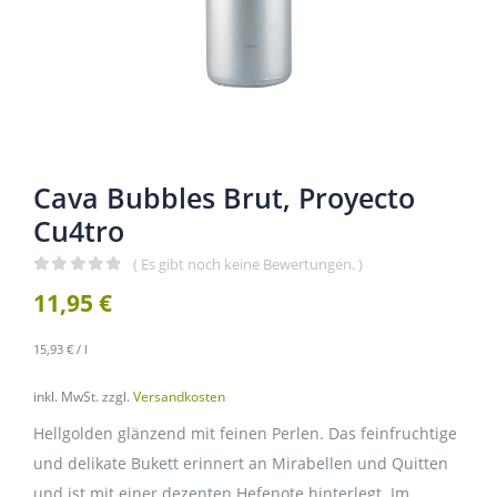
Cava Bubbles Brut, Proyecto
Cu4tro
( Es gibt noch keine Bewertungen. )
0
out of 5
11,95
€
15,93
€
/
l
inkl. MwSt.
zzgl.
Versandkosten
Hellgolden glänzend mit feinen Perlen. Das feinfruchtige
und delikate Bukett erinnert an Mirabellen und Quitten
und ist mit einer dezenten Hefenote hinterlegt. Im