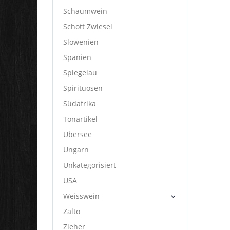
Schaumwein
Schott Zwiesel
Slowenien
Spanien
Spiegelau
Spirituosen
Südafrika
Tonartikel
Übersee
Ungarn
Unkategorisiert
USA
Weisswein
Zalto
Zieher