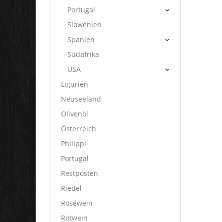
Portugal
Slowenien
Spanien
Südafrika
USA
Ligurien
Neuseeland
Olivenöl
Österreich
Philippi
Portugal
Restposten
Riedel
Roséwein
Rotwein