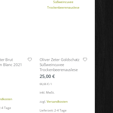
ter Brut
Oliver Zeter Goldschatz
n Blanc 2021
Süßweincuvee
Trockenbeerenauslese
25,00
€
66,66
€
/
l
inkl. MwSt.
ndkosten
zzgl.
Versandkosten
 2-4 Tage
Lieferzeit: 2-4 Tage