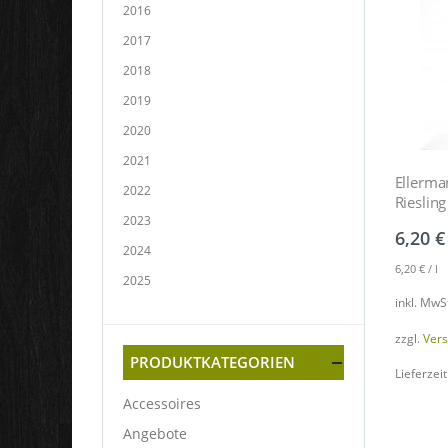
2016
2017
2018
2019
2020
2021
Ellerma
2022
Riesling
2023
6,20
€
2024
6,20
€
/
l
2025
inkl. MwS
zzgl.
Ver
PRODUKTKATEGORIEN
Lieferzeit
Accessoires
Angebote