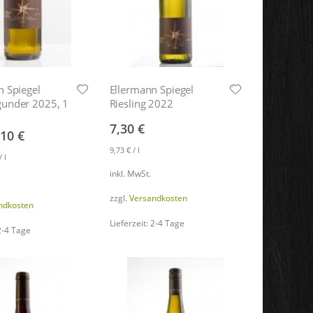
n Spiegel
Ellermann Spiegel
under 2025, 1
Riesling 2022
7,30
€
,10
€
9,73
€
/
l
/
l
inkl. MwSt.
zzgl.
Versandkosten
ndkosten
Lieferzeit: 2-4 Tage
 2-4 Tage