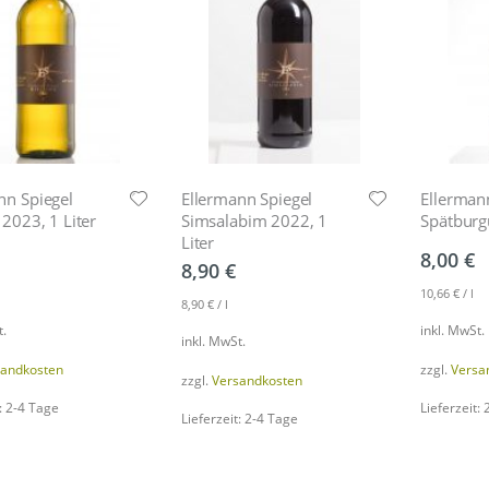
nn Spiegel
Ellermann Spiegel
Ellerman
 2023, 1 Liter
Simsalabim 2022, 1
Spätburg
Liter
8,00
€
8,90
€
10,66
€
/
l
8,90
€
/
l
t.
inkl. MwSt.
inkl. MwSt.
sandkosten
zzgl.
Versa
zzgl.
Versandkosten
: 2-4 Tage
Lieferzeit:
Lieferzeit: 2-4 Tage