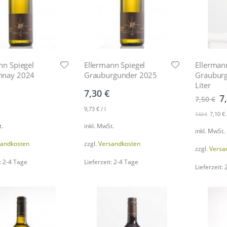
nn Spiegel
Ellermann Spiegel
Ellerman
nnay 2024
Grauburgunder 2025
Grauburg
Liter
7,30
€
7
7,50
€
9,73
€
/
l
7,10
€
7,50
€
t.
inkl. MwSt.
inkl. MwSt.
sandkosten
zzgl.
Versandkosten
zzgl.
Versa
: 2-4 Tage
Lieferzeit: 2-4 Tage
Lieferzeit: