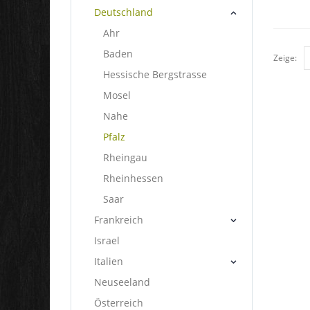
Deutschland
Ahr
Baden
Zeige:
Hessische Bergstrasse
Mosel
Nahe
Pfalz
Rheingau
Rheinhessen
Saar
Frankreich
Israel
Italien
Neuseeland
Österreich