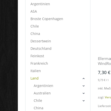
Argentinien
ASA
Broste Copenhagen
Chile
China
Dessertwein
Deutschland
Feinkost
Ellerma
Frankreich
WindRo
Italien
7,30
€
Land
9,73
€
/
l
Argentinien
inkl. MwS
Australien
zzgl.
Ver
Chile
Lieferzeit
China