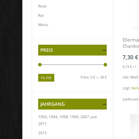
Rosé
Rot
Weiss
Ellerma
Chardo
PREIS
7,30
€
9,73
€
/
l
inkl. MwS
Preis:
0 €
—
30 €
FILTER
zzgl.
Ver
Lieferzeit
JAHRGANG
1993, 1994, 1998, 1999, 2007 und
2011
2015