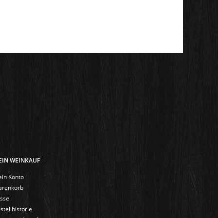
EIN WEINKAUF
in Konto
renkorb
sse
stellhistorie