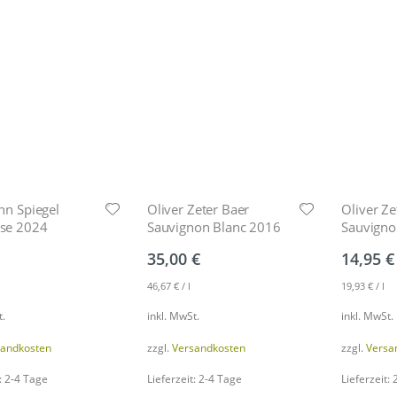
nn Spiegel
Oliver Zeter Baer
Oliver Ze
se 2024
Sauvignon Blanc 2016
Sauvigno
35,00
€
14,95
€
46,67
€
/
l
19,93
€
/
l
t.
inkl. MwSt.
inkl. MwSt.
sandkosten
zzgl.
Versandkosten
zzgl.
Versa
: 2-4 Tage
Lieferzeit: 2-4 Tage
Lieferzeit: