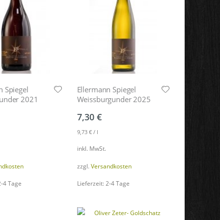
n Spiegel
Ellermann Spiegel
under 2021
Weissburgunder 2025
7,30
€
9,73
€
/
l
inkl. MwSt.
ndkosten
zzgl.
Versandkosten
 2-4 Tage
Lieferzeit: 2-4 Tage