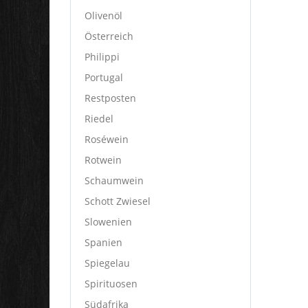
Olivenöl
Österreich
Philippi
Portugal
Restposten
Riedel
Roséwein
Rotwein
Schaumwein
Schott Zwiesel
Slowenien
Spanien
Spiegelau
Spirituosen
Südafrika