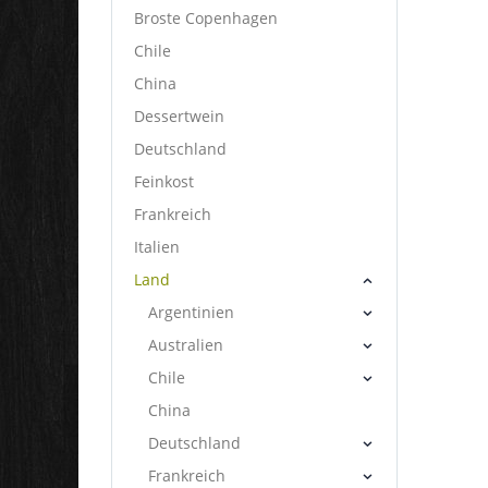
Broste Copenhagen
Chile
China
Dessertwein
Deutschland
Feinkost
Frankreich
Italien
Land
Argentinien
Australien
Chile
China
Deutschland
Frankreich