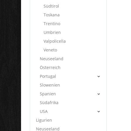
Südtirol
Toskana
Trentino
Umbrien
Valpolicella
Veneto
Neuseeland
Österreich
Portugal
Slowenien
Spanien
Südafrika
USA
Ligurien
Neuseeland