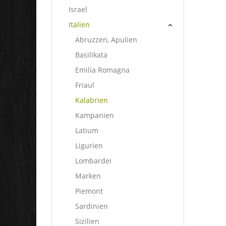
Israel
Italien
Abruzzen, Apulien
Basilikata
Emilia Romagna
Friaul
Kalabrien
Kampanien
Latium
Ligurien
Lombardei
Marken
Piemont
Sardinien
Sizilien