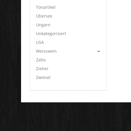
Tonartikel
Übersee
Ungarn
Unkategorisiert
USA
Weisswein
Zalto
Zieher
Zwiesel