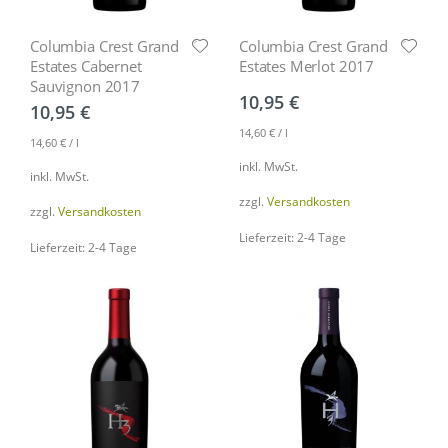
Columbia Crest Grand
Columbia Crest Grand
Estates Cabernet
Estates Merlot 2017
Sauvignon 2017
10,95
€
10,95
€
14,60
€
/
l
14,60
€
/
l
inkl. MwSt.
inkl. MwSt.
zzgl.
Versandkosten
zzgl.
Versandkosten
Lieferzeit: 2-4 Tage
Lieferzeit: 2-4 Tage