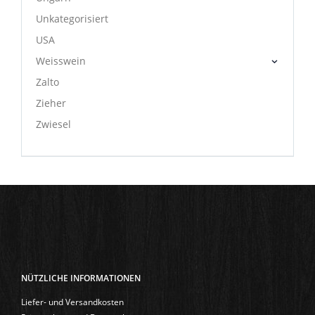
Unkategorisiert
USA
Weisswein
Zalto
Zieher
Zwiesel
NÜTZLICHE INFORMATIONEN
Liefer- und Versandkosten