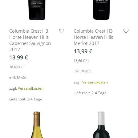
Columbia Crest H3
Columbia Crest H3
Horse Heaven Hills
Horse Heaven Hills
Cabernet Sauvignon
Merlot 2017
2017
13,99
€
13,99
€
18,66
€
/
l
18,66
€
/
l
inkl. MwSt.
inkl. MwSt.
zzgl.
Versandkosten
zzgl.
Versandkosten
Lieferzeit: 2-4 Tage
Lieferzeit: 2-4 Tage