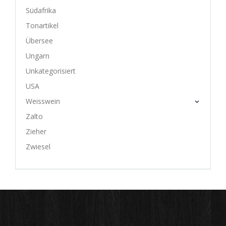
Südafrika
Tonartikel
Übersee
Ungarn
Unkategorisiert
USA
Weisswein
Zalto
Zieher
Zwiesel