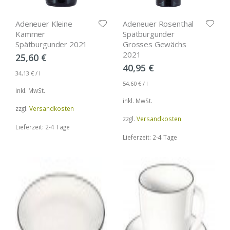
Adeneuer Kleine
Adeneuer Rosenthal
Kammer
Spätburgunder
Spätburgunder 2021
Grosses Gewächs
2021
25,60
€
40,95
€
34,13
€
/
l
54,60
€
/
l
inkl. MwSt.
inkl. MwSt.
zzgl.
Versandkosten
zzgl.
Versandkosten
Lieferzeit: 2-4 Tage
Lieferzeit: 2-4 Tage