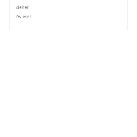
Zieher
Zwiesel
NÜTZLICHE INFORMATIONEN
Liefer- und Versandkosten
Privatsphäre und Datenschutz
Unsere AGB
Widerrufsrecht
ÜBER MUNDO MEDITERRANEO