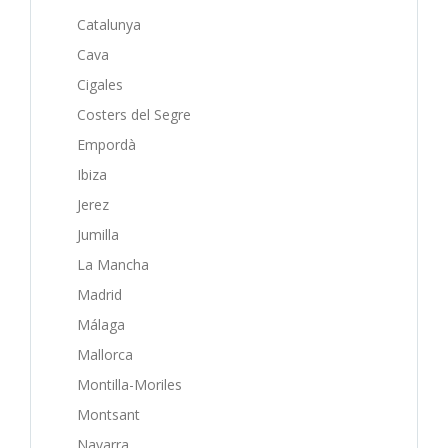
Catalunya
Cava
Cigales
Costers del Segre
Empordà
Ibiza
Jerez
Jumilla
La Mancha
Madrid
Málaga
Mallorca
Montilla-Moriles
Montsant
Navarra