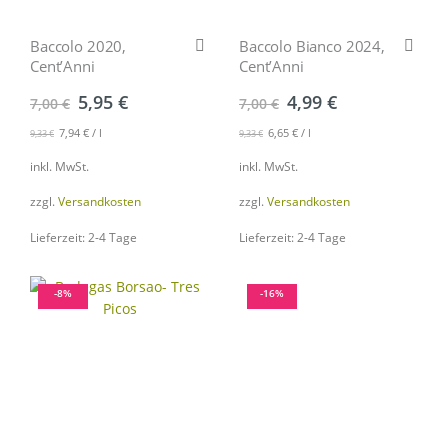
Baccolo 2020,
Baccolo Bianco 2024,
Cent’Anni
Cent’Anni
5,95
€
4,99
€
7,00
€
7,00
€
7,94
€
/
l
6,65
€
/
l
9,33
€
9,33
€
inkl. MwSt.
inkl. MwSt.
zzgl.
Versandkosten
zzgl.
Versandkosten
Lieferzeit: 2-4 Tage
Lieferzeit: 2-4 Tage
-8%
-16%