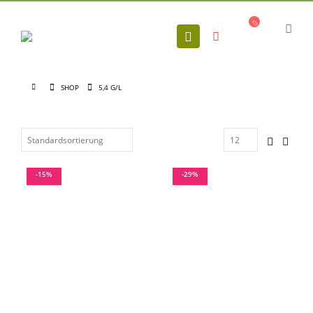
SHOP
5,4 G/L
-15%
-29%