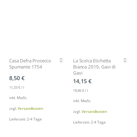
Casa Defra Prosecco
La Scolca Etichetta
Spumante 1754
Bianca 2019, Gavi di
Gavi
8,50
€
14,15
€
11,33
€
/
l
18,86
€
/
l
inkl. MwSt.
inkl. MwSt.
zzgl.
Versandkosten
zzgl.
Versandkosten
Lieferzeit: 2-4 Tage
Lieferzeit: 2-4 Tage