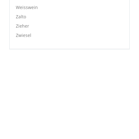
Weisswein
Zalto
Zieher
Zwiesel
NÜTZLICHE INFORMATIONEN
Liefer- und Versandkosten
Privatsphäre und Datenschutz
Unsere AGB
Widerrufsrecht