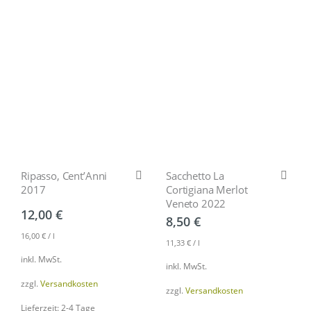
Ripasso, Cent’Anni
Sacchetto La
2017
Cortigiana Merlot
Veneto 2022
12,00
€
8,50
€
16,00
€
/
l
11,33
€
/
l
inkl. MwSt.
inkl. MwSt.
zzgl.
Versandkosten
zzgl.
Versandkosten
Lieferzeit: 2-4 Tage